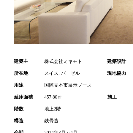
建築主
株式会社ミキモト
建築設計
所在地
スイス, バーゼル
現地協力
用途
国際見本市展示ブース
延床面積
457.80㎡
施工
階数
地上2階
構造
鉄骨造
会期
2014年3月～4月